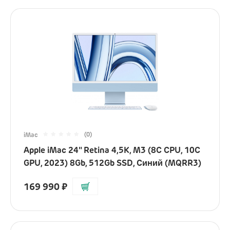
(0)
iMac
Apple iMac 24" Retina 4,5K, M3 (8C CPU, 10C
GPU, 2023) 8Gb, 512Gb SSD, Синий (MQRR3)
169 990
₽