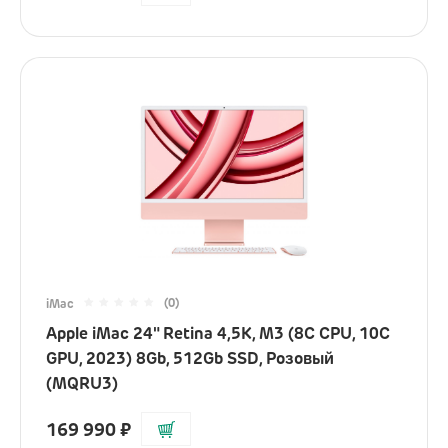
(0)
iMac
Apple iMac 24" Retina 4,5K, M3 (8C CPU, 10C
GPU, 2023) 8Gb, 512Gb SSD, Розовый
(MQRU3)
169 990
₽