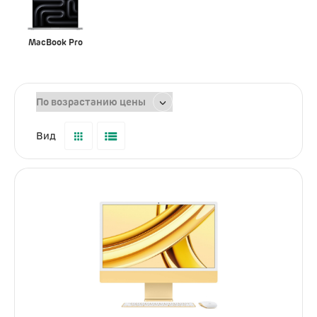
Услуги
Dyson
MacBook Pro
Выпрямители
Стайлеры
Фены
Вид
Смартфоны
Xiaomi
Samsung
Игровые приставки
Sony PlayStation
Аксессуары