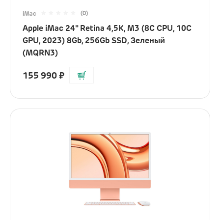
iPhone
(0)
iMac
AirPods
Apple iMac 24" Retina 4,5K, M3 (8C CPU, 10C
GPU, 2023) 8Gb, 256Gb SSD, Зеленый
iPad
(MQRN3)
Mac
155 990
₽
Watch
Сумки
Зарядные устройства
Акустика
Яндекс
JBL
Marshall
Колонки