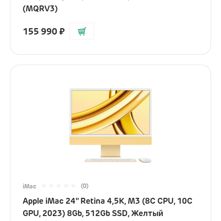
(MQRV3)
155 990
₽
(0)
iMac
Apple iMac 24" Retina 4,5K, M3 (8C CPU, 10C
GPU, 2023) 8Gb, 512Gb SSD, Желтый