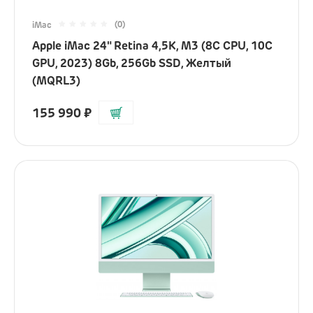
Гаджеты
(0)
iMac
Apple iMac 24" Retina 4,5K, M3 (8C CPU, 10C
Электронные кальяны
GPU, 2023) 8Gb, 256Gb SSD, Желтый
Часы
(MQRL3)
Для кухни
155 990
₽
Красота и здоровье
Уборка дома
Умный дом
Камеры и аксессуары
Электросамокаты
Ray-Ban
Аксессуары