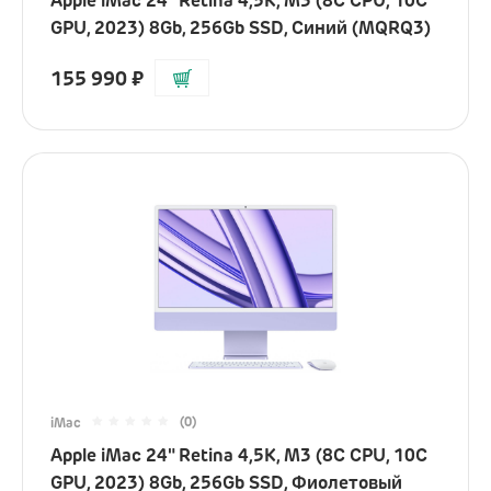
Apple iMac 24" Retina 4,5K, M3 (8C CPU, 10C
GPU, 2023) 8Gb, 256Gb SSD, Синий (MQRQ3)
155 990
₽
(0)
iMac
Apple iMac 24" Retina 4,5K, M3 (8C CPU, 10C
GPU, 2023) 8Gb, 256Gb SSD, Фиолетовый