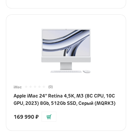
(0)
iMac
Apple iMac 24" Retina 4,5K, M3 (8C CPU, 10C
GPU, 2023) 8Gb, 512Gb SSD, Серый (MQRK3)
169 990
₽