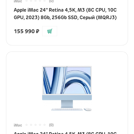
(0)
iMac
Apple iMac 24" Retina 4,5K, M3 (8C CPU, 10C
GPU, 2023) 8Gb, 256Gb SSD, Серый (MQRJ3)
155 990
₽
(0)
iMac