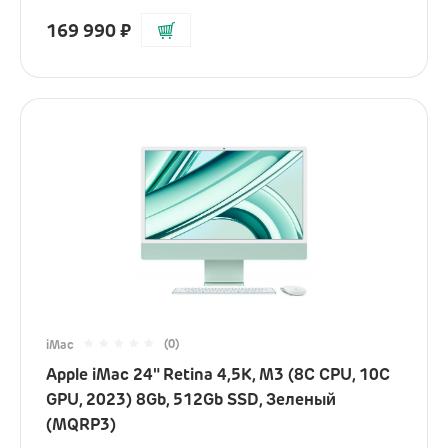
169 990
₽
(0)
iMac
Apple iMac 24" Retina 4,5K, M3 (8C CPU, 10C
GPU, 2023) 8Gb, 512Gb SSD, Зеленый
(MQRP3)