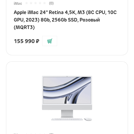
(0)
iMac
Apple iMac 24" Retina 4,5K, M3 (8C CPU, 10C
GPU, 2023) 8Gb, 256Gb SSD, Розовый
(MQRT3)
155 990
₽