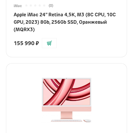
Наушники
(0)
iMac
Apple iMac 24" Retina 4,5K, M3 (8C CPU, 10C
Микрофоны
GPU, 2023) 8Gb, 256Gb SSD, Оранжевый
(MQRX3)
Подарочные сертификаты
155 990
₽