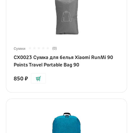
Гаджеты
Электронные кальяны
Часы
Для кухни
(0)
Сумки
Красота и здоровье
CX0023 Сумка для белья Xiaomi RunMi 90
Уборка дома
Points Travel Portable Bag 90
Умный дом
850
₽
Камеры и аксессуары
Электросамокаты
Ray-Ban
Аксессуары