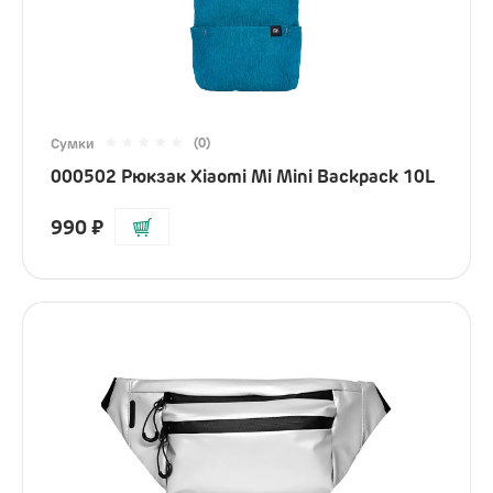
iPhone
AirPods
iPad
Mac
(0)
Сумки
Watch
000502 Рюкзак Xiaomi Mi Mini Backpack 10L
Сумки
990
₽
Зарядные устройства
Акустика
Яндекс
JBL
Marshall
Колонки