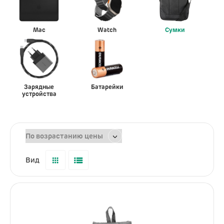
Услуги
Dyson
Mac
Watch
Сумки
Выпрямители
Стайлеры
Фены
Зарядные
Батарейки
устройства
Смартфоны
Xiaomi
Samsung
Вид
Игровые приставки
Sony PlayStation
Аксессуары