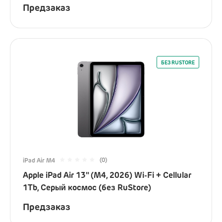
Предзаказ
Гаджеты
Электронные кальяны
Часы
БЕЗ RUSTORE
Для кухни
Красота и здоровье
Уборка дома
Умный дом
Камеры и аксессуары
Электросамокаты
(0)
iPad Air M4
Apple iPad Air 13" (M4, 2026) Wi-Fi + Cellular
Ray-Ban
1Tb, Серый космос (без RuStore)
Предзаказ
Аксессуары