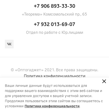
+7 906 893-33-30
«Теорема» Комсомольский пр., 65
+7 932 013-69-07
Отдел по работе с Юр.лицами
© «Оптогаджет» 2021. Все права защищены.
Политика конфиденциальности
Информация, представленная на сайте, носит
Ваши личные данные будут использоваться для
информационный характер и не является
поддержки вашего взаимодействия с этим веб-сайтом и
публичной офертой. Цены и наличие товаров могут
для управления доступом к вашей учетной записи.
отличаться. Актуальную информацию уточняйте у
Продолжая пользоваться этим сайтом вы соглашаетесь с
менеджера.
условиями
Политики конфиденциальности
.