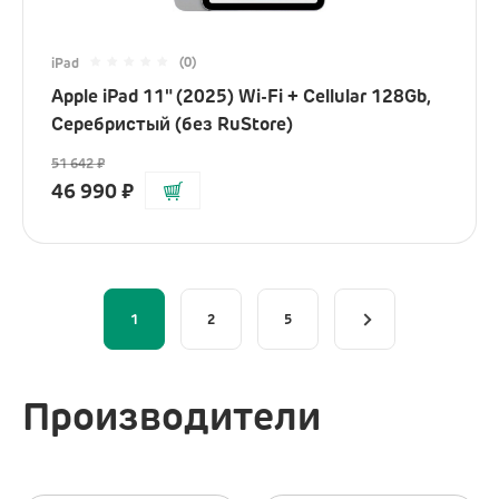
(0)
iPad
Apple iPad 11" (2025) Wi-Fi + Cellular 128Gb,
Серебристый (без RuStore)
51 642
₽
46 990
₽
>
1
2
5
Производители