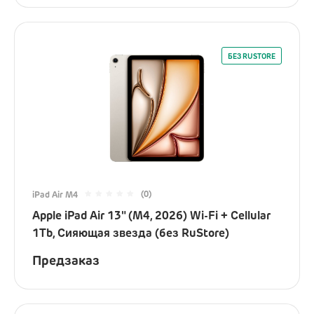
iPhone
AirPods
iPad
БЕЗ RUSTORE
Mac
Watch
Сумки
Зарядные устройства
(0)
iPad Air M4
Акустика
Apple iPad Air 13" (M4, 2026) Wi-Fi + Cellular
Яндекс
1Tb, Сияющая звезда (без RuStore)
JBL
Предзаказ
Marshall
Колонки