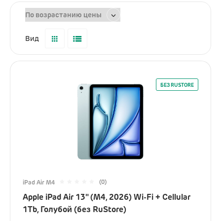
Услуги
Dyson
Выпрямители
Вид
Стайлеры
Фены
БЕЗ RUSTORE
Смартфоны
Xiaomi
Samsung
Игровые приставки
(0)
iPad Air M4
Sony PlayStation
Apple iPad Air 13" (M4, 2026) Wi-Fi + Cellular
Аксессуары
1Tb, Голубой (без RuStore)