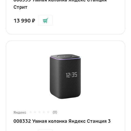
Наушники
Стрит
Микрофоны
13 990
₽
Подарочные сертификаты
(0)
Яндекс
008332 Умная колонка Яндекс Станция 3