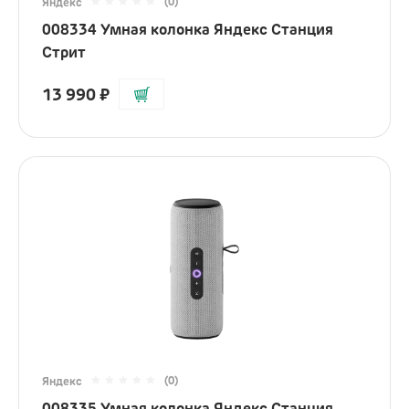
(0)
Яндекс
iPhone
008334 Умная колонка Яндекс Станция
AirPods
Стрит
iPad
13 990
₽
Mac
Watch
Сумки
Зарядные устройства
Акустика
Яндекс
JBL
Marshall
(0)
Яндекс
Колонки
008335 Умная колонка Яндекс Станция