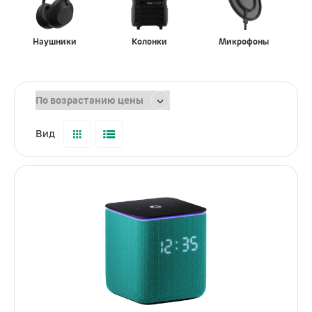
Услуги
Dyson
Наушники
Колонки
Микрофоны
Выпрямители
Стайлеры
Фены
Вид
Смартфоны
Xiaomi
Samsung
Игровые приставки
Sony PlayStation
Аксессуары