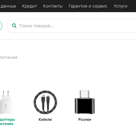
 данные
Кредит
Контакты
Гарантия и сервис
Услуги
Поиск
товаров
питания
приставки
Аксессуары
ation
iPhone
Итого:
0
₽
ы
AirPods
iPad
Mac
е кальяны
Watch
даптеры
Кабели
Разное
питания
Сумки