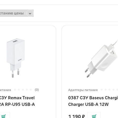
Зарядные устройства
здоровье
Акустика
а
Яндекс
ксессуары
JBL
мокаты
Marshall
Колонки
Наушники
Микрофоны
(0)
итания
Адаптеры питания
ЗУ Remax Travel
0387 СЗУ Baseus Chargi
 2А RP-U95 USB-A
Charger USB-A 12W
1 190
₽