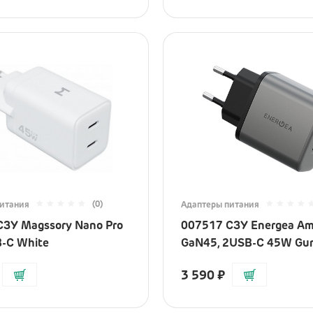
(0)
итания
Адаптеры питания
СЗУ Magssory Nano Pro
007517 СЗУ Energea A
-C White
GaN45, 2USB-C 45W Gu
3 590
₽