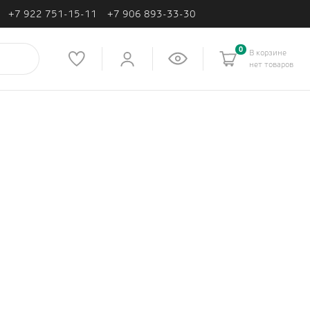
+7 922 751-15-11
+7 906 893-33-30
0
В корзине
нет товаров
Подарочные сертификаты
Перейти в корзину