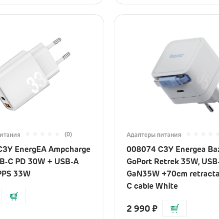
(0)
(0)
Часы
уктор LEGO
008855 Фитнес-браслет
439 Бюст Дарта
Google Fitbit Air
20 870
₽
18 990
₽
(0)
итания
Адаптеры питания
СЗУ EnergEA Ampcharge
008074 СЗУ Energea Ba
SB-C PD 30W + USB-A
GoPort Retrek 35W, USB
 PPS 33W
GaN35W +70cm retracta
C cable White
2 990
₽