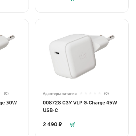
(0)
(0)
Адаптеры питания
rge 30W
008728 СЗУ VLP G-Charge 45W
USB-C
2 490
₽