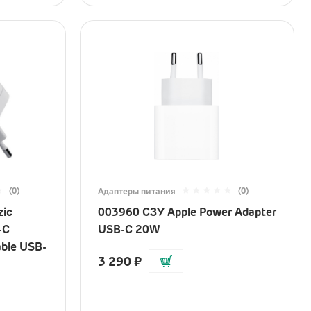
(0)
(0)
Адаптеры питания
zic
003960 СЗУ Apple Power Adapter
-C
USB-C 20W
ble USB-
3 290
₽