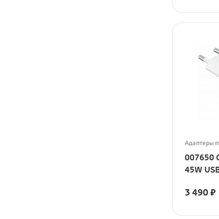
Адаптеры п
007650 
45W USB
3 490
₽