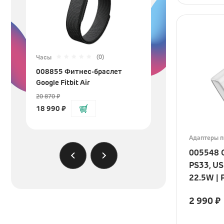
(0)
Часы
Умный дом
008855 Фитнес-браслет
008801 Констр
та
Google Fitbit Air
Star Wars™ 75
Вейдера
20 870
₽
7 590
₽
18 990
₽
Адаптеры п
005548 
PS33, U
22.5W |
2 990
₽