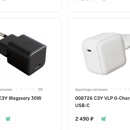
(0)
итания
Адаптеры питания
СЗУ Magssory 30W
008726 СЗУ VLP G-Cha
USB-C
2 490
₽