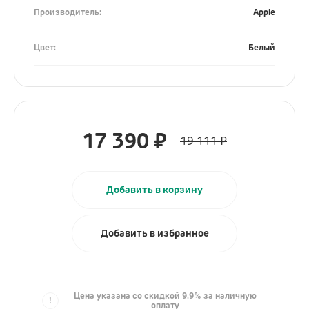
Производитель:
Apple
Гаджеты
Цвет:
Белый
Электронные кальяны
Часы
Для кухни
Красота и здоровье
17 390
₽
19 111
₽
Уборка дома
Умный дом
Добавить в корзину
Камеры и аксессуары
Электросамокаты
Добавить в избранное
Ray-Ban
Аксессуары
Цена указана со скидкой 9.9% за наличную
оплату