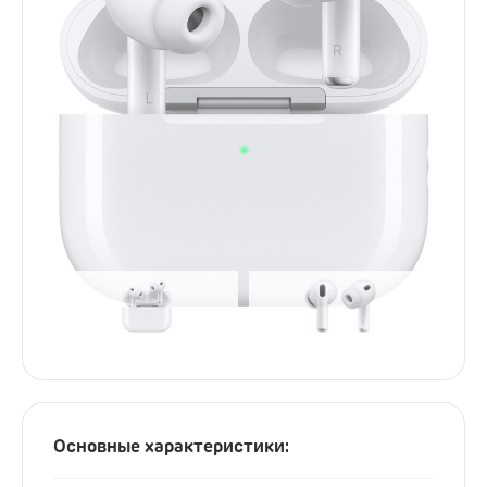
Услуги
Dyson
Выпрямители
Стайлеры
Фены
Смартфоны
Xiaomi
Samsung
Игровые приставки
Sony PlayStation
Основные характеристики:
Аксессуары