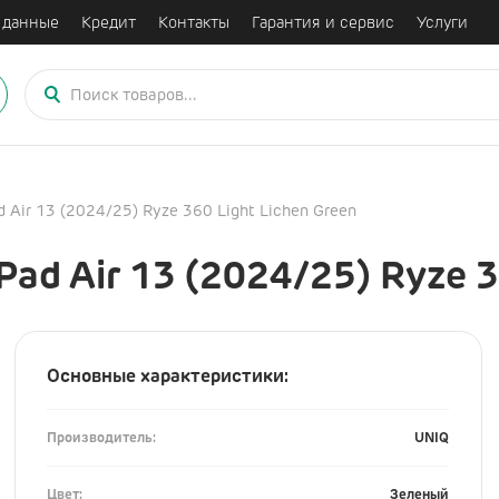
 данные
Кредит
Контакты
Гарантия и сервис
Услуги
Поиск
товаров
Air 13 (2024/25) Ryze 360 Light Lichen Green
приставки
Аксессуары
ad Air 13 (2024/25) Ryze 3
ation
iPhone
Итого:
0
₽
ы
AirPods
iPad
Основные характеристики:
Mac
е кальяны
Watch
Производитель:
UNIQ
Сумки
Цвет:
Зеленый