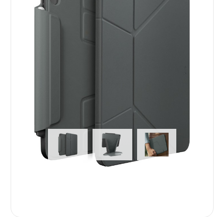
Для кухни
Техника Apple
Красота и з
Услуги
Dyson
Уборка дом
Выпрямители
Умный дом
Стайлеры
Камеры и а
Фены
Электроса
Ray-Ban
Смартфоны
Xiaomi
Samsung