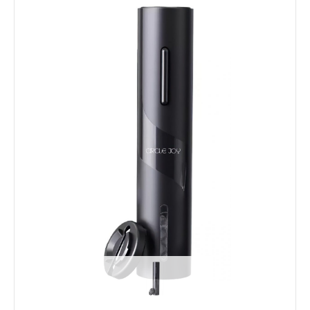
Услуги
Dyson
Выпрямители
Стайлеры
Фены
Смартфоны
Xiaomi
Samsung
Игровые приставки
Sony PlayStation
Аксессуары