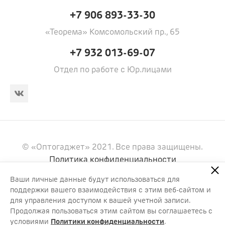
+7 906 893-33-30
«Теорема» Комсомольский пр., 65
+7 932 013-69-07
Отдел по работе с Юр.лицами
© «Оптогаджет» 2021. Все права защищены.
Политика конфиденциальности
Информация, представленная на сайте, носит
Ваши личные данные будут использоваться для
информационный характер и не является
поддержки вашего взаимодействия с этим веб-сайтом и
публичной офертой. Цены и наличие товаров могут
для управления доступом к вашей учетной записи.
отличаться. Актуальную информацию уточняйте у
Продолжая пользоваться этим сайтом вы соглашаетесь с
условиями
Политики конфиденциальности
.
менеджера.