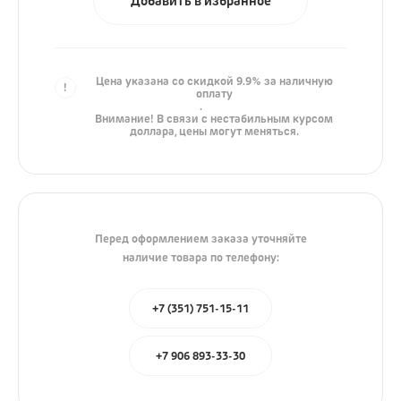
Добавить в избранное
iPhone
AirPods
iPad
Цена указана со скидкой 9.9% за наличную
оплату
Mac
.
Внимание! В связи с нестабильным курсом
доллара, цены могут меняться.
Watch
Сумки
Зарядные устройства
Перед оформлением заказа уточняйте
Акустика
наличие товара по телефону:
Яндекс
+7 (351) 751-15-11
JBL
Marshall
+7 906 893-33-30
Колонки