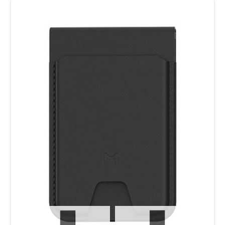
Услуги
Dyson
Выпрямители
Стайлеры
Фены
Смартфоны
Xiaomi
Samsung
Игровые приставки
Sony PlayStation
Аксессуары