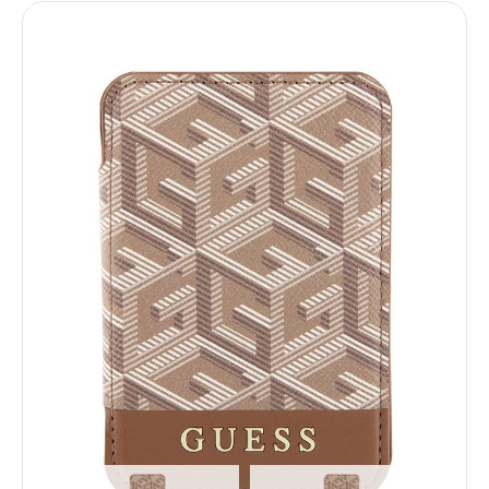
Услуги
Dyson
Выпрямители
Стайлеры
Фены
Смартфоны
Xiaomi
Samsung
Игровые приставки
Sony PlayStation
Аксессуары