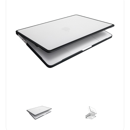
Услуги
Dyson
Выпрямители
Стайлеры
Фены
Смартфоны
Xiaomi
Samsung
Игровые приставки
Sony PlayStation
Аксессуары