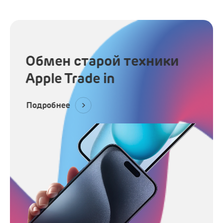
Наушники
Микрофоны
Подарочные сертификаты
Обмен старой техники
Apple Trade in
Подробнее