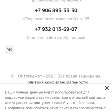
пр. Ленина, 50, Челябинск
+7 906 893-33-30
«Теорема» Комсомольский пр., 65
+7 932 013-69-07
Отдел по работе с Юр.лицами
© «Оптогаджет» 2021. Все права защищены.
Политика конфиденциальности
Информация, представленная на сайте, носит
Ваши личные данные будут использоваться для
информационный характер и не является
поддержки вашего взаимодействия с этим веб-сайтом и
публичной офертой. Цены и наличие товаров могут
для управления доступом к вашей учетной записи.
отличаться. Актуальную информацию уточняйте у
Продолжая пользоваться этим сайтом вы соглашаетесь с