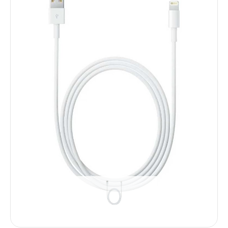
Услуги
Dyson
Выпрямители
Стайлеры
Фены
Смартфоны
Xiaomi
Samsung
Игровые приставки
Sony PlayStation
Аксессуары