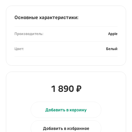
Гаджеты
Основные характеристики:
Электронные кальяны
Часы
Производитель:
Apple
Для кухни
Цвет:
Белый
Красота и здоровье
Уборка дома
Умный дом
Камеры и аксессуары
1 890
₽
Электросамокаты
Ray-Ban
Добавить в корзину
Аксессуары
Добавить в избранное